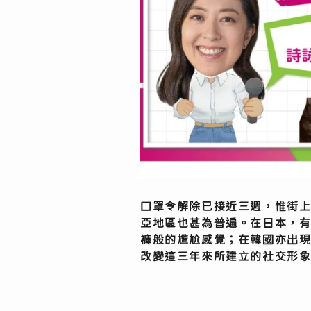
口罩令解除已接近三週，惟街
亞地區也甚為普遍。在日本，
褲般的尷尬感覺；在韓國亦出
改變這三年來所建立的社交形