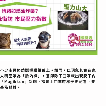
上不少市民仍然選擇繼續戴上。然而，此現象其實在東
有人稱面罩為「臉內褲」，意即除下口罩就出現脫下內
現「
Magikkun
」新詞，指戴上口罩時樣子更耐看，要
象甚為艱難。