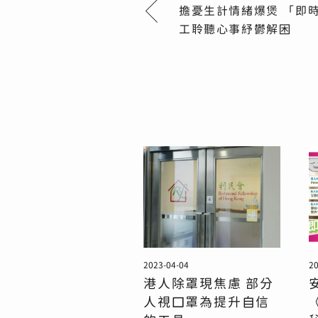
擔憂生計情緒爆煲 「即
工聆聽心事紓鬱解困
2023-04-04
20
港人除罩現焦慮 部分
人視口罩為提升自信